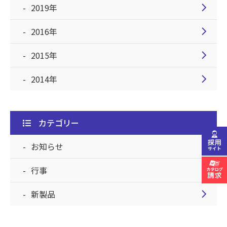
chevron_right
2019年
chevron_right
2016年
chevron_right
2015年
chevron_right
2014年
カテゴリー
chevron_right
お知らせ
chevron_right
行事
chevron_right
新製品