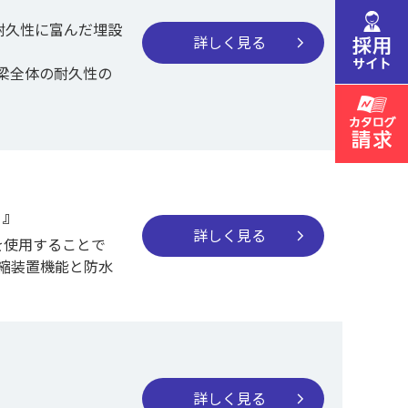
耐久性に富んだ埋設
詳しく見る
chevron_right
梁全体の耐久性の
）』
詳しく見る
chevron_right
水材を使用することで
縮装置機能と防水
詳しく見る
chevron_right