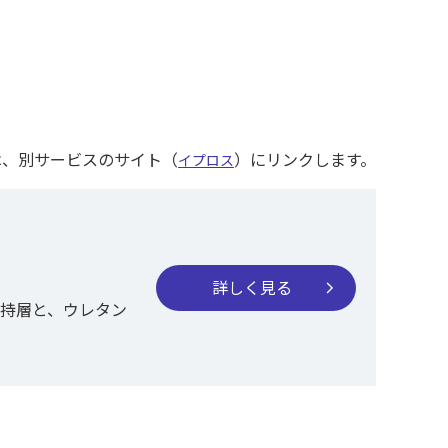
は、別サービスのサイト（
）にリンクします。
イプロス
詳しく見る
chevron_right
支持層と、ウレタン