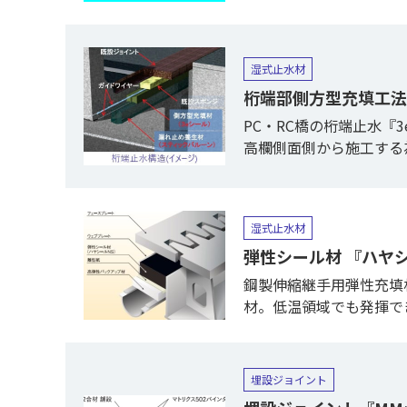
湿式止水材
桁端部側方型充填工法 専
PC・RC橋の桁端止水『
高欄側面側から施工する
湿式止水材
弾性シール材 『ハヤ
鋼製伸縮継手用弾性充填
材。低温領域でも発揮で
埋設ジョイント