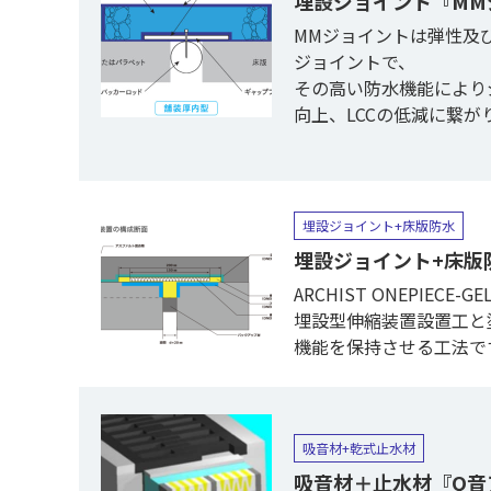
埋設ジョイント『MM
MMジョイントは弾性及
ジョイントで、
その高い防水機能により
向上、LCCの低減に繋が
埋設ジョイント+床版防水
埋設ジョイント+床版防水『
ARCHIST ONEPIE
埋設型伸縮装置設置工と
機能を保持させる工法で
吸音材+乾式止水材
吸音材＋止水材『Q音