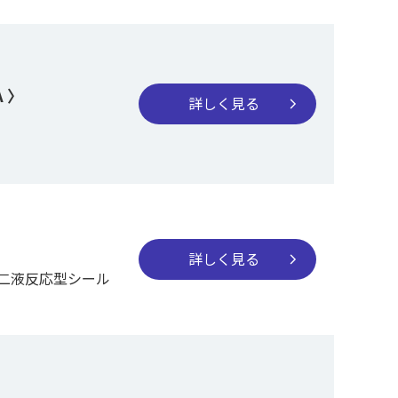
 〉
詳しく見る
chevron_right
詳しく見る
chevron_right
二液反応型シール