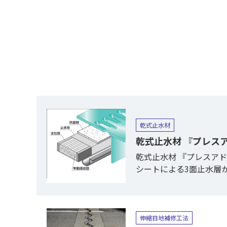
乾式止水材
乾式止水材 『プレスアドラ
乾式止水材 『プレスア
シートによる3面止水層
伸縮目地補修工法