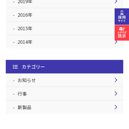
chevron_right
2019年
chevron_right
2016年
chevron_right
2015年
chevron_right
2014年
カテゴリー
chevron_right
お知らせ
chevron_right
行事
chevron_right
新製品