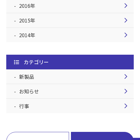
chevron_right
2016年
chevron_right
2015年
chevron_right
2014年
カテゴリー
chevron_right
新製品
chevron_right
お知らせ
chevron_right
行事