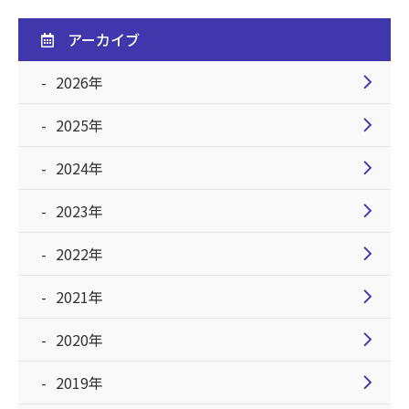
アーカイブ
chevron_right
2026年
chevron_right
2025年
chevron_right
2024年
chevron_right
2023年
chevron_right
2022年
chevron_right
2021年
chevron_right
2020年
chevron_right
2019年