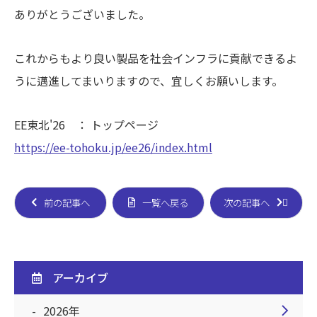
ありがとうございました。
これからもより良い製品を社会インフラに貢献できるよ
うに邁進してまいりますので、宜しくお願いします。
EE東北'26 ： トップページ
https://ee-tohoku.jp/ee26/index.html
前の記事へ
一覧へ戻る
次の記事へ
アーカイブ
chevron_right
2026年