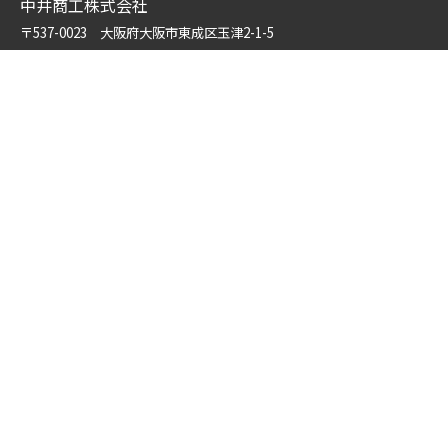
中井商工株式会社
〒537-0023 大阪府大阪市東成区玉津2-1-5
TEL ：
06-6976-4483
FAX ： 06-6976-4350
Copyright© nakai All Rights Reserved.