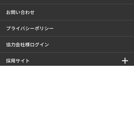
お問い合わせ
プライバシーポリシー
協力会社様ログイン
採用サイト
中井商工株式会社
中井商工株式会社
〒537-0023 大阪府大阪市東成区玉津2-1-5
TEL ：
06-6976-4483
FAX ： 06-6976-4350