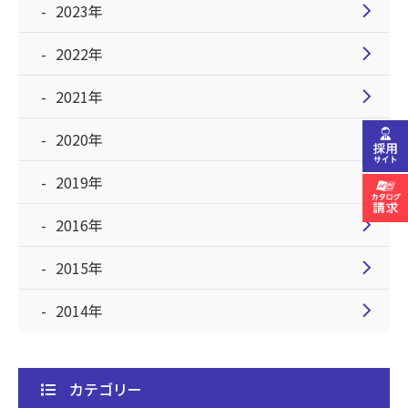
chevron_right
2023年
chevron_right
2022年
chevron_right
2021年
chevron_right
2020年
chevron_right
2019年
chevron_right
2016年
chevron_right
2015年
chevron_right
2014年
カテゴリー