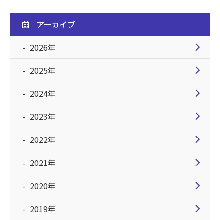
アーカイブ
chevron_right
2026年
chevron_right
2025年
chevron_right
2024年
chevron_right
2023年
chevron_right
2022年
chevron_right
2021年
chevron_right
2020年
chevron_right
2019年