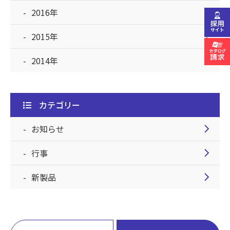
chevron_right
2016年
chevron_right
2015年
chevron_right
2014年
カテゴリー
chevron_right
お知らせ
chevron_right
行事
chevron_right
新製品