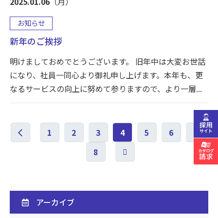
2025.01.06
（月）
お知らせ
新年のご挨拶
明けましておめでとうございます。 旧年中は大変お世話
になり、社員一同心より御礼申し上げます。本年も、更
なるサービスの向上に努めて参りますので、より一層...
chevron_left
1
2
3
4
5
6
7
8
アーカイブ