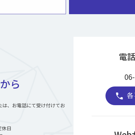
電
06
から
各
call
たは、お電話にて受け付けてお
定休日
We