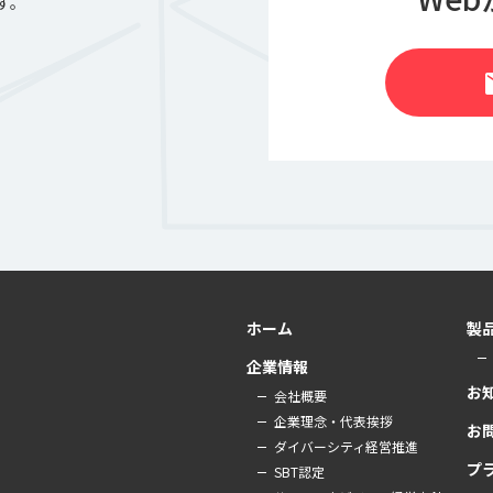
す。
m
ホーム
製
企業情報
お
会社概要
企業理念・代表挨拶
お
ダイバーシティ経営推進
プ
SBT認定