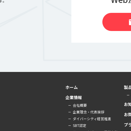
す。
m
ホーム
製
企業情報
お
会社概要
企業理念・代表挨拶
お
ダイバーシティ経営推進
プ
SBT認定