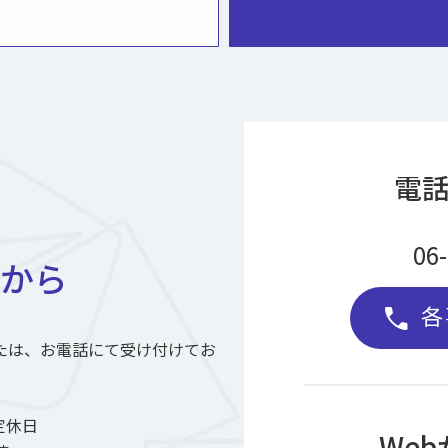
電
06
から
各
call
たは、お電話にて受け付けてお
定休日
We