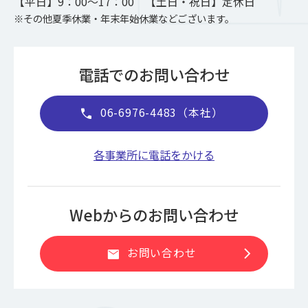
【平日】9：00～17：00 【土日・祝日】定休日
※その他夏季休業・年末年始休業などございます。
電話でのお問い合わせ
06-6976-4483（本社）
call
各事業所に電話をかける
Webからのお問い合わせ
chevron_right
お問い合わせ
mail