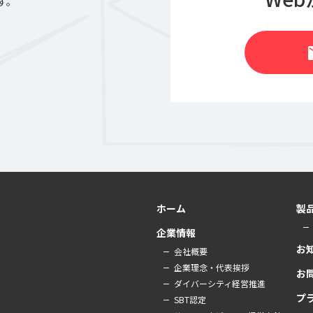
す。
m
ホーム
製
企業情報
お
会社概要
企業理念・代表挨拶
お
ダイバーシティ経営推進
プ
SBT認定