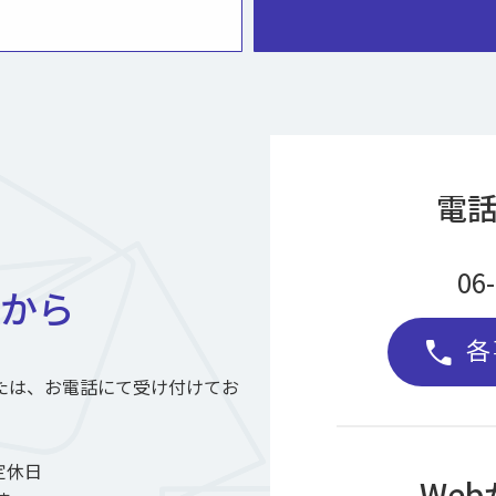
電
06
から
各
call
たは、お電話にて受け付けてお
定休日
We