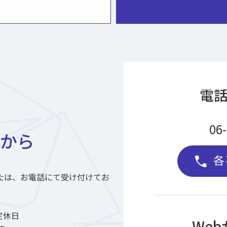
電
06
から
各
call
たは、お電話にて受け付けてお
定休日
We