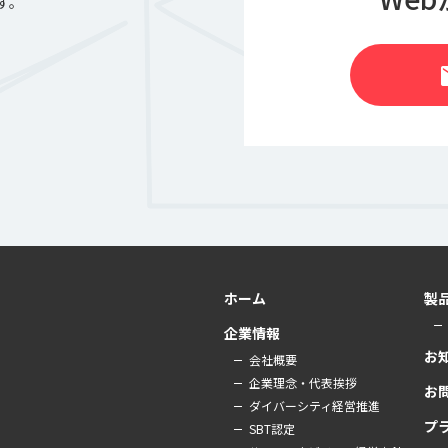
す。
m
ホーム
製
企業情報
お
会社概要
企業理念・代表挨拶
お
ダイバーシティ経営推進
プ
SBT認定