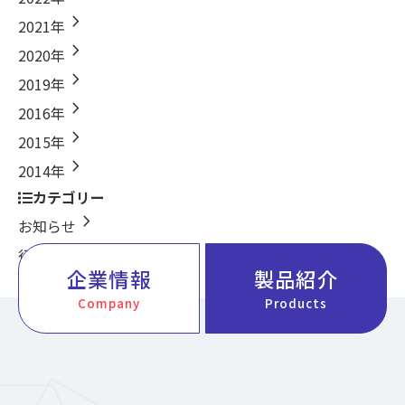
chevron_right
2021年
chevron_right
2020年
chevron_right
2019年
chevron_right
2016年
chevron_right
2015年
chevron_right
2014年
カテゴリー
chevron_right
お知らせ
chevron_right
行事
企業情報
製品紹介
chevron_right
新製品
Company
Products