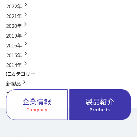
chevron_right
2022年
chevron_right
2021年
chevron_right
2020年
chevron_right
2019年
chevron_right
2016年
chevron_right
2015年
chevron_right
2014年
カテゴリー
chevron_right
新製品
chevron_right
お知らせ
企業情報
製品紹介
chevron_right
行事
Company
Products