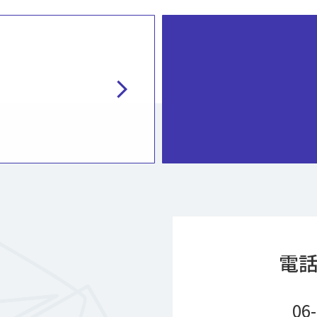
chevron_right
電
06