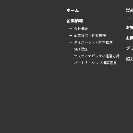
ホーム
製
企業情報
お
会社概要
企業理念・代表挨拶
お
ダイバーシティ経営推進
プ
SBT認定
サスティナビリティ経営方針
協
パートナーシップ構築宣言