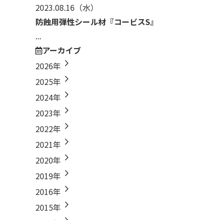
2023.08.16
（水）
防蝕用弾性シール材『コービスS』
...
アーカイブ
chevron_right
2026年
chevron_right
2025年
chevron_right
2024年
chevron_right
2023年
chevron_right
2022年
chevron_right
2021年
chevron_right
2020年
chevron_right
2019年
chevron_right
2016年
chevron_right
2015年