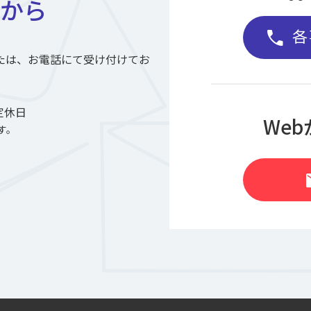
から
各
call
たは、お電話にて受け付けてお
定休日
We
す。
m