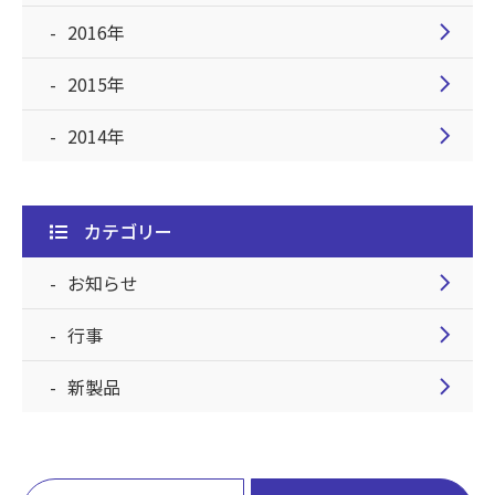
chevron_right
2016年
chevron_right
2015年
chevron_right
2014年
カテゴリー
chevron_right
お知らせ
chevron_right
行事
chevron_right
新製品