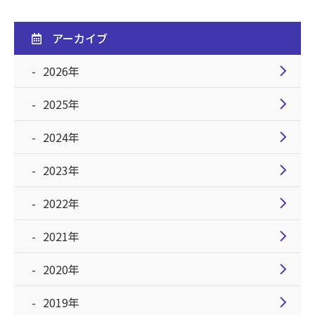
アーカイブ
chevron_right
2026年
chevron_right
2025年
chevron_right
2024年
chevron_right
2023年
chevron_right
2022年
chevron_right
2021年
chevron_right
2020年
chevron_right
2019年