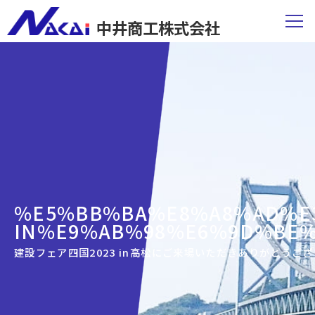
中井商工株式会社
%E5%BB%BA%E8%A8%AD%E3
IN%E9%AB%98%E6%9D%BE%
建設フェア四国2023 in高松にご来場いただきありがとうご