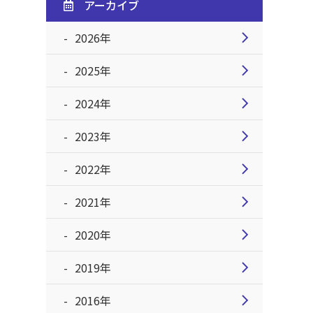
アーカイブ
chevron_right
2026年
chevron_right
2025年
chevron_right
2024年
chevron_right
2023年
chevron_right
2022年
chevron_right
2021年
chevron_right
2020年
chevron_right
2019年
chevron_right
2016年