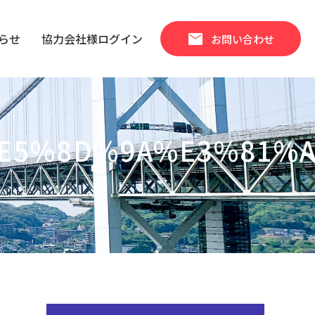
mail
らせ
協力会社様ログイン
お問い合わせ
E5%8D%9A%E3%81%