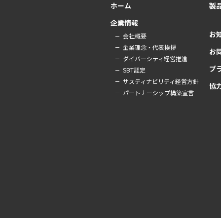
ホーム
製
企業情報
お
会社概要
企業理念・代表挨拶
お
ダイバーシティ経営推進
プ
SBT認定
サスティナビリティ経営方針
協
パートナーシップ構築宣言