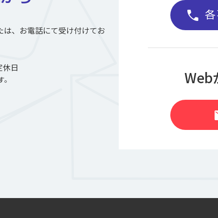
各
call
たは、お電話にて受け付けてお
定休日
We
す。
m