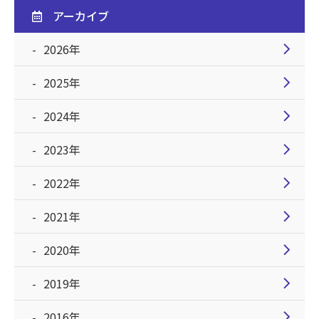
アーカイブ
chevron_right
2026年
chevron_right
2025年
chevron_right
2024年
chevron_right
2023年
chevron_right
2022年
chevron_right
2021年
chevron_right
2020年
chevron_right
2019年
chevron_right
2016年