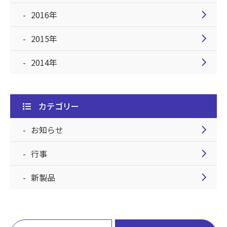
chevron_right
2016年
chevron_right
2015年
chevron_right
2014年
カテゴリー
chevron_right
お知らせ
chevron_right
行事
chevron_right
新製品