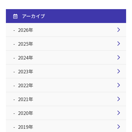
アーカイブ
chevron_right
2026年
chevron_right
2025年
chevron_right
2024年
chevron_right
2023年
chevron_right
2022年
chevron_right
2021年
chevron_right
2020年
chevron_right
2019年