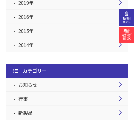
chevron_right
2019年
chevron_right
2016年
chevron_right
2015年
chevron_right
2014年
カテゴリー
chevron_right
お知らせ
chevron_right
行事
chevron_right
新製品