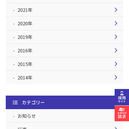
chevron_right
2021年
chevron_right
2020年
chevron_right
2019年
chevron_right
2016年
chevron_right
2015年
chevron_right
2014年
カテゴリー
chevron_right
お知らせ