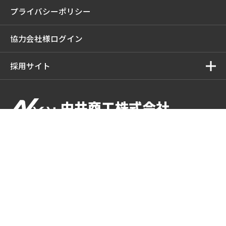
プライバシーポリシー
協力会社様ログイン
採用サイト
中井商工株式会社
中井商工株式会社
〒537-0023 大阪府大阪市東成区玉津2-1-5
TEL ：
06-6976-4483
FAX ： 06-6976-4350