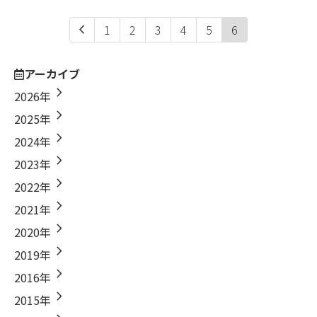
chevron_left
1
2
3
4
5
6
アーカイブ
chevron_right
2026年
chevron_right
2025年
chevron_right
2024年
chevron_right
2023年
chevron_right
2022年
chevron_right
2021年
chevron_right
2020年
chevron_right
2019年
chevron_right
2016年
chevron_right
2015年