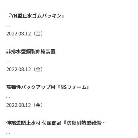
『YN型止水ゴムパッキン』
...
2022.08.12
（金）
非排水型鋼製伸縮装置
...
2022.08.12
（金）
高弾性バックアップ材『NSフォーム』
...
2022.08.12
（金）
伸縮遊間止水材 付属商品『防炎耐熱型難燃…
...