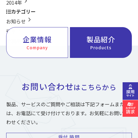
chevron_right
2014年
カテゴリー
chevron_right
お知らせ
chevron_right
行事
企業情報
製品紹介
chevron_right
新製品
Company
Products
お問い合わせ
はこちらから
製品、サービスのご質問やご相談は下記フォームまた
は、お電話にて受け付けております。お気軽にお問い合
わせください。
受付
時間