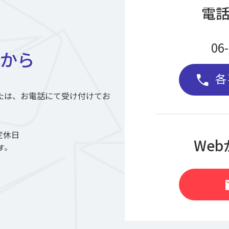
電
06
から
各
call
たは、お電話にて受け付けてお
定休日
We
す。
m