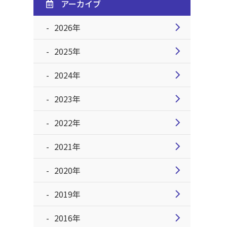
アーカイブ
chevron_right
2026年
chevron_right
2025年
chevron_right
2024年
chevron_right
2023年
chevron_right
2022年
chevron_right
2021年
chevron_right
2020年
chevron_right
2019年
chevron_right
2016年