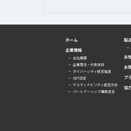
ホーム
製
企業情報
お
会社概要
企業理念・代表挨拶
お
ダイバーシティ経営推進
プ
SBT認定
サスティナビリティ経営方針
協
パートナーシップ構築宣言