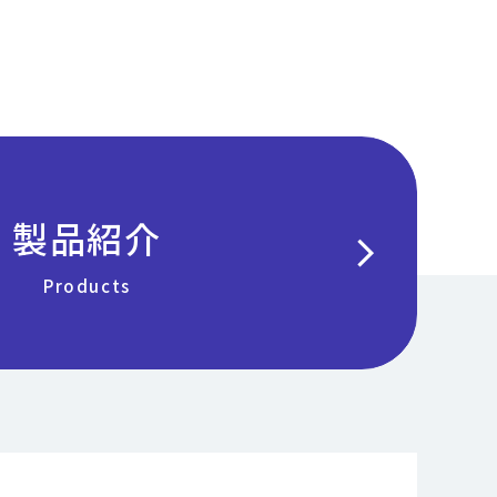
製品紹介
chevron_right
Products