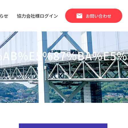
mail
らせ
協力会社様ログイン
お問い合わせ
%AB%E5%87%BA%E5%